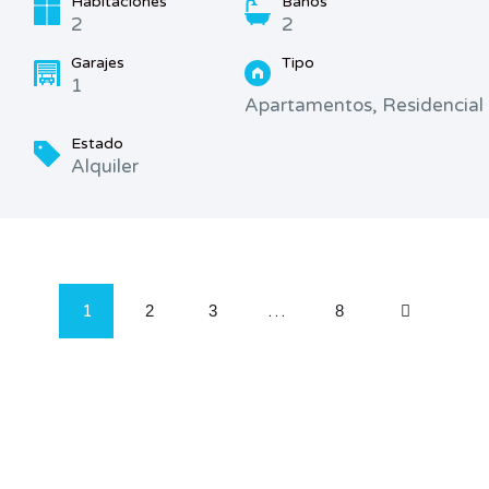
Habitaciones
Baños
2
2
Garajes
Tipo
1
Apartamentos, Residencial
Estado
Alquiler
1
2
3
…
8