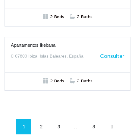
2 Beds
2 Baths
Apartamentos Ikebana
ALQUILER
Consultar
07800 Ibiza, Islas Baleares, España
2 Beds
2 Baths
1
2
3
…
8